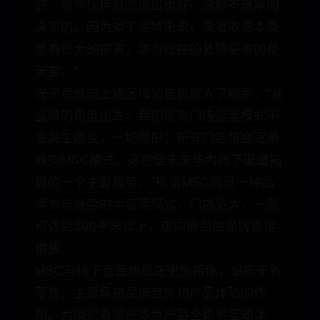
好，合作伙伴自愿退出也好，这都不是单向
决定的。因为对于品牌来说，渠道收缩本身
是有很大的损害，华为现在的处境更多的是
无奈。”
光子星球向上述区域销售负责人了解到，“从
品牌的角度出发，目前现有门店运营模式不
会发生改变，一切照旧；新开门店将会逐渐
趋向MSC模式，这将是未来华为线下渠道拓
展的一个主要趋势。”所谓MSC则是一种品
牌参与经营的半直营模式，门店更大，一般
可达到300平米以上，店内商品由品牌直接
供货。
MSC与线下直营旗舰店更加相像，偏向于新
零售，主要承担品牌宣传和产品体验的作
用。为消费者带来华为产品全场景互动体