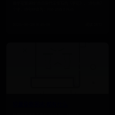
摘李花繁满枝”出自宋代王安石的《李花》， 诗句共7
个字，诗句拼音为：mò zhāi lǐ huā
2025-06-28 18:45:08
阅读 2673
轻量级数据库 都有什么
轻量级数据库主要包括SQLite、MySQL、