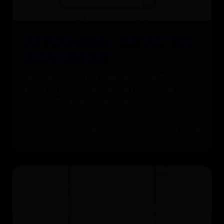
唐刀其实从未消失？揭秘“唐刀”的传
承之路与诸多误解
唐刀是近十年来古代军事爱好者在网络经常讨论的一
种武器。在不少人的概念里，唐刀不光是日本刀的祖
先，而且是一种唐朝特有的优秀武器，
2025-06-27 18:38:35
阅读 5468