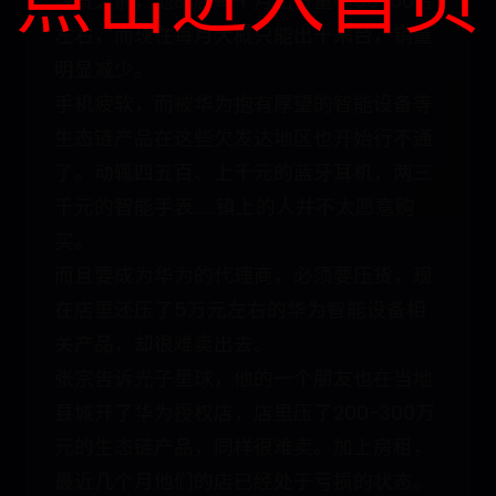
缺货之前，他的店每个月出货量在50-60台
左右，而现在每月大概只能出十来台，销量
明显减少。
手机疲软，而被华为抱有厚望的智能设备等
生态链产品在这些欠发达地区也开始行不通
了。动辄四五百、上千元的蓝牙耳机，两三
千元的智能手表……镇上的人并不太愿意购
买。
而且要成为华为的代理商，必须要压货，现
在店里还压了5万元左右的华为智能设备相
关产品，却很难卖出去。
张宗告诉光子星球，他的一个朋友也在当地
县城开了华为授权店，店里压了200-300万
元的生态链产品，同样很难卖。加上房租，
最近几个月他们的店已经处于亏损的状态。