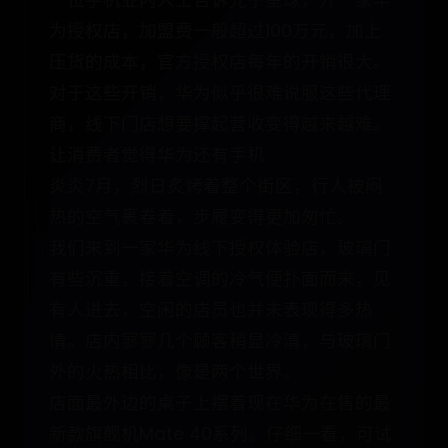
一位手机业内人士告诉光子星球，开一家华
为授权店，加盟费一般超过100万元，加上
压货的成本，官方授权店每年的开销很大。
对于这些开销，华为似乎很难说服这些代理
商，线下门店想要撑起营收变得越来越难。
让消费者觉得华为还有手机
炎炎7月，烈日炙烤着整个街区，行人被闷
热的空气裹卷着，步履变得更加匆忙。
我们来到一家华为线下授权体验店，玻璃门
有些沉重，接着空调的冷气便扑面而来，见
有人进去，空闲的店员也并未表现得多热
情。店内寥寥几个顾客稍显冷清，与玻璃门
外的火热相比，像是两个世界。
店面最外边的桌子上摆着现在华为在售的最
新款旗舰机Mate 40系列。仔细一看，可试