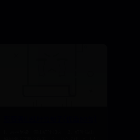
形容满山红叶的句子(优选50句)
1、层林尽染，漫山红叶如火。 2、红叶满山，
好似燃起了整个秋天。 3、山峦起伏，红叶点