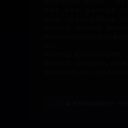
药图依钱本改绘（400余幅），附
书局本、商务本、日本半田屋本（19
版社本、人民卫生出版社影印本（195
全书共52卷，载药1892种，其中植物
其中有8000多首方剂为李氏收集
纲目》。
本书问世后，促进了中国对本草学、
药有图有方，切于临床应用，如本草
1606年该书传入日本，后又通过
← 上一篇: 世界杯16强对阵出炉：巴西