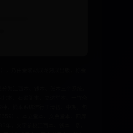
1593），乃由金陵胡成龙刻成出版，称金
，又分为江西本、钱本、张本三个系统。
、湖北本、石渠阁本、立达堂本、十竹斋
12种，钱本系统流行于清初、中期，包
1659）、本立堂本、文会堂本、四库
85年，文字参校江西本、钱本二系，