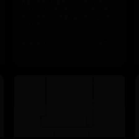
作者｜贾拥民 均衡研究所学术顾问，浙江大学
跨学科中心特约研究员 2022年卡塔尔世界
杯，一开场就冷门迭爆，首先是东道主卡塔尔
对厄瓜多尔
2025-06-27 11:25:32
阅读 845