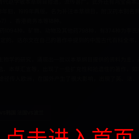
有清代赵学敏本草纲目拾遗，流传甚广。此外还有鸿宝斋本
13年刻，1919年再版。名为补注本草纲目，附汉药本别
7）、香港商务本等18种。
药1094种。矿物、动物及其他药798种，有374种为李氏所
或拟定的。达尔文在自己的著作中提到的中国古代百科全书
生物学的研究，涌现出一批以本草纲目提供的资料为主，
选、本草汇言等，出现了一些扩充性和拾遗性的著作，如
各种途径传入欧洲，在国外产生了很大影响，出现了英、法
VS韩国 法国VS波兰
点击进入首页