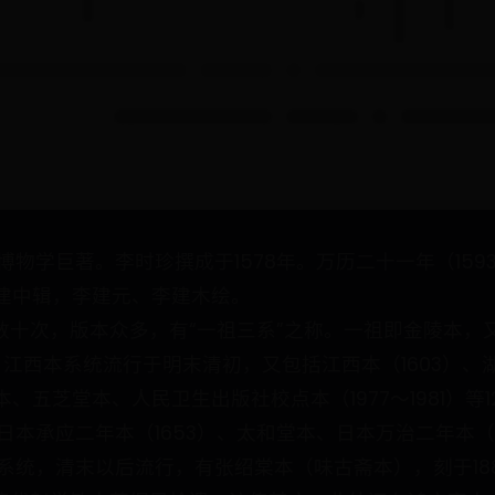
本草学、博物学巨著。李时珍撰成于1578年。万历二十一年（
建中辑，李建元、李建木绘。
数十次，版本众多，有“一祖三系”之称。一祖即金陵本
江西本系统流行于明末清初，又包括江西本（1603）
、五芝堂本、人民卫生出版社校点本（1977～1981）等
、日本承应二年本（1653）、太和堂本、日本万治二年本（
系统，清末以后流行，有张绍棠本（味古斋本），刻于18