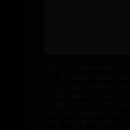
bubble_chart 描述 本书系
陵本。据金陵版题名，药图为其子李
本草纲目问世后，400多年来，刻印
祖本金陵本含摄元堂本，存世仅7部，
本、宽永本（日本）、张朝本、金阊本
括钱蔚起本（武林钱衡本，1640）
全书本、同文堂袖珍本等38种。张本