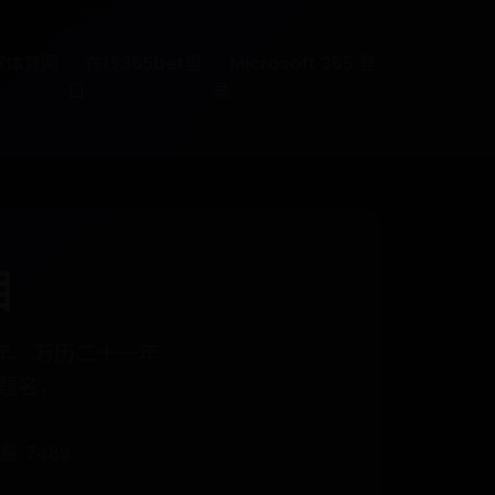
球体育网
在线365bet盘
Microsoft 365 登
口
录
目
78年。万历二十一年
题名，
: 7489