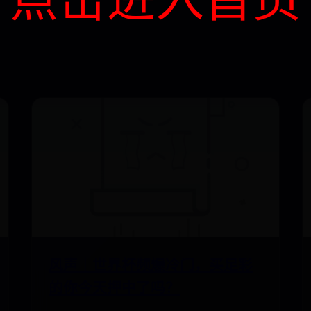
风声｜世界杯频爆冷门，买足彩
的你今天押中了吗？