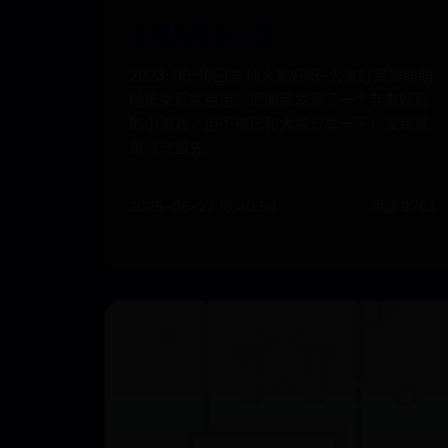
守望先锋多少钱
2023-06-16回答 Hi大家好呀~大家好我是萌萌
哒美女玩家芭芭！近期我发现了一个非常好玩
的小游戏，迫不得已和大家分享一下！没错就
是《守望先
2025-06-27 15:40:59
阅读 9763