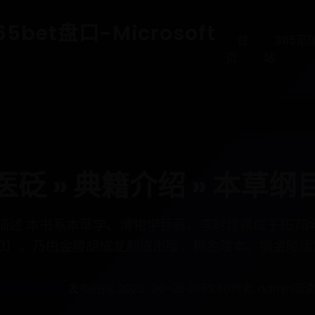
bet盘口-Microsoft
首
365足
页
站
医砭 » 典籍介绍 » 本草纲
art 描述 本书系本草学、博物学巨著。李时珍撰成于15
593），乃由金陵胡成龙刻成出版，称金陵本。据金陵版
线365bet盘口
发布时间: 2025-06-28 01:53:40
作者: admin
阅读量