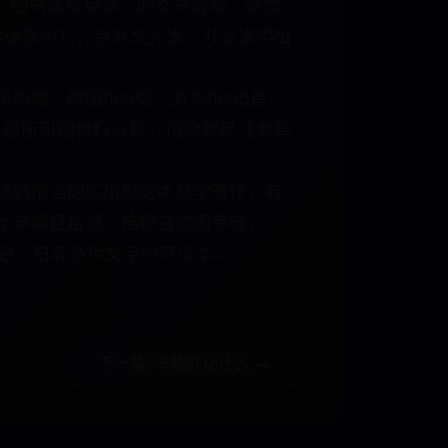
、图书集成局本、同文书局本、萃文
名共通索引）、台北文光本、九龙求实出
新增。附图1109幅，方剂11096首，
，据所引的材料分析，指的就是《本草
选药精当的实用型的本草学著作，有
本草纲目拾遗、植物名实图考等，
、德、日等多种文字的节译本。
下一篇: 书籍好比什么 →