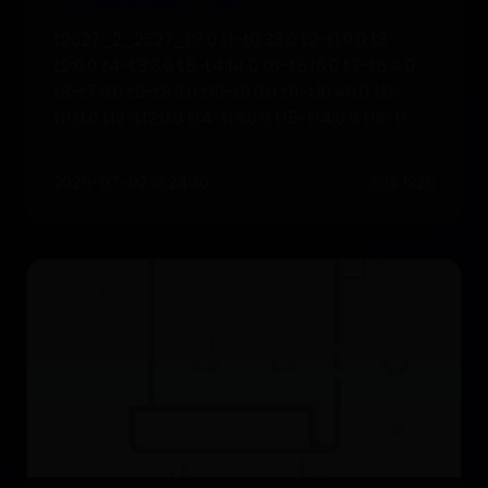
t2627_2_2627_1:7.0 t1-t0:33.0 t2-t1:9.0 t3-
t2:0.0 t4-t3:3.0 t5-t4:14.0 t6-t5:16.0 t7-t6:4.0
t8-t7:0.0 t9-t8:9.0 t10-t9:0.0 t11-t10:40.0 t12-
t11:0.0 t13-t12:0.0 t14-t13:0.0 t15-t14:0.0 t16-t1
2025-07-02 13:24:30
阅读 1326