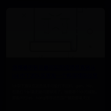
滔博最明智且最现实的选择是直接从
lck中下游队伍里淘一个韩国辅助过来
lck中下游队伍这些选手可能打不过t1、gen、hle，
但是打个lpl毫无疑问是够用了。随便哪个lck的辅助，
都能吊打lqs、hang等等这些国产辅助都毫无压