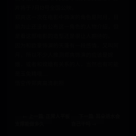
片将于7月13号全国公映。
郑爽这一次在电影中饰演的角色是阿月，目
前为止还没有公布这一角色的人物介绍，但
是看这部电影的造型还是很让人期待的。
因为和欧豪饰演的天蓬有一段感情，又叫阿
月，所以不少人推测郑爽饰演的应该是嫦
娥，或者和嫦娥有关系的人，当然也有可能
是玉兔精哦……
悟空传郑爽高清剧照
← 上一篇: 正常人平板
下一篇: 耳朵进水会
支撑能做多久
自己干吗 →