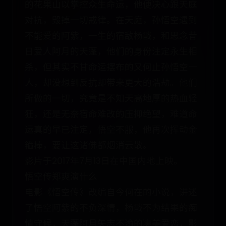
的花果山以掌控众生命运，他便决心跟天庭
对抗，毁掉一切戒律。在天庭，孙悟空遇到
不能爱的阿紫，一生的宿敌杨戬，和思念昔
日爱人阿月的天蓬，他们的身份注定永生相
杀，但其实不甘命运摆布的又何止孙悟空一
人，却没想到反抗却带来更大的浩劫。他们
所做的一切，究竟是不知天高地厚的热血轻
狂，还是无奈宿命难改的压抑绝望，难道命
运真的早已注定，悟空不服，他再次挥动金
箍棒，要让这诸佛都烟消云散。
影片于2017年7月13日在中国内地上映。
悟空传郑爽演什么
电影《悟空传》改编自今何在的小说，讲述
了悟空阿紫的不负深情，杨戬不为结果的痴
情守候，天蓬阿月矢志不渝的凄美爱恋，影