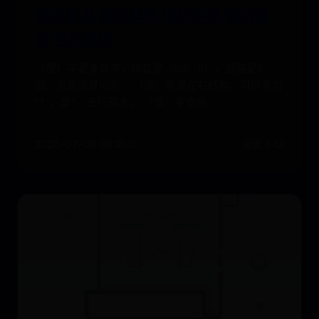
悝的意思,悝的解释,悝的拼音,悝的部
首,悝的笔顺
〔悝〕字是多音字，拼音是（kuī、lǐ），部首是忄
部，总笔画是10画。 〔悝〕字是左右结构，可拆字为
“忄、里”，五行属木。 〔悝〕字仓颉
2025-07-08 08:31:41
阅读 542