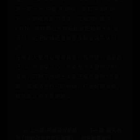
是一把十分“中庸”的枪械，没有突出的地
方，可是综合能力俱佳。在我的印象中，
EVEN、林肯两位大神玩起这把枪械十分溜，
可见，这把枪械还是被很多职业选手认可
的。
在网上大家可以夸夸其谈，有时候，满足自
己小小的虚荣之心，吹点无伤大雅的牛B也
没啥，可到了战场上大家还是尽量别*活受
罪。选择适合自己的枪械，打出好的战绩，
被队友认可不是更好么？
← 上一篇: 阿根廷对英格
下一篇: 浪天电
兰 (1986年世界杯足球赛)
动牙刷靠谱吗