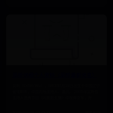
吴昕详细个人资料（吴昕最新消息）
吴昕（Orfila Wu），1983年1月29日出生于中国辽宁
省沈阳市，中国内地主持人、演员。 2005年吴昕在
主持人选秀节目《闪亮新主播》中获得亚军，并
2025-07-05 02:43:22
阅读 8129