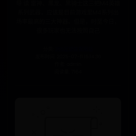
导 读 雷神、黑龙、黑骑士这三把M4英雄
系列武器，应该是目前游戏里M4系列出
场率最高的三大神器。但是，时至今日，
很多玩家也无法按照自己
分类:
365足球体育网站
发布时间: 2025-07-11 15:14:36
作者: admin
阅读量: 7164