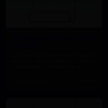
嗨镜H2评测：VR存在感一般，但画质
炸裂的一体机
【PConline 评测】在众多的VR一体机中，嗨镜H2显
得“特立独行”。嗨镜CEO王集森就说过，H2首先是一
台头戴式家庭影院，其次才算是一台VR一体机
2025-07-07 18:34:26
阅读 2030