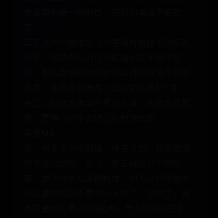
但劣势也是一样明显，扫射的弹道不够密
集。
其实这把枪械维京认为更适合有技术功底的
玩家，如果你认为自己的爆头技术确实在
线，那么雷神的优势就可以得到淋漓尽致的
发挥；如果没有养成上线之前练枪的*惯，
并且点射技术确实不尽如人意，切勿盲目跟
风，雷神真的不太适合扫射流玩家。
黑龙M4
说一句不太中听的话，维京认为，如果按照
技术能力划分，至少，枪王段位以下的玩
家，更适合黑龙这把枪械。因为这把枪械中
近距离的扫射手感实在太好了。当然了，我
也只是针对英雄M4而言，黑龙的确在扫射