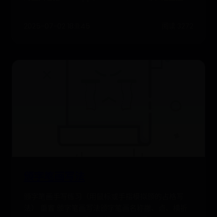
2025-07-02 18:11:45
阅读 3272
颁字笔画写法
颁字笔画手写练习（用鼠标或手指模拟颁的占格写
法） 重置 颁字笔画写法颁字笔画名称撇、点、横折