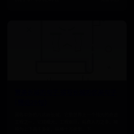
赞美长城的句子 描写长城的优美句子
(精选25句)
闻名中外的八达岭长城，它是世界上一个伟大的奇迹
工程之一，它规模大，工程艰巨，耗费人力之多，被
称为上下两千多年，纵横十万余里，下