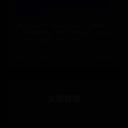
悝的意思,悝的解释,悝的拼音,悝的部
首,悝的笔顺
〔悝〕字是多音字，拼音是（kuī、lǐ），部首是忄
部，总笔画是10画。 〔悝〕字是左右结构，可拆字为
“忄、里”，五行属木。 〔悝〕字仓颉
2025-07-08 08:31:41
阅读 542
友情链接