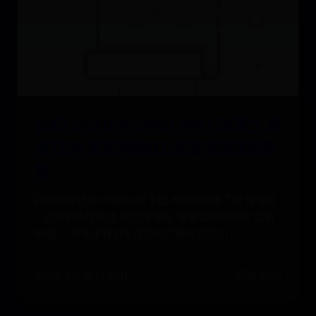
长虹(CHANGHONG) 39S1 39英寸 高
清720P 智能网络LED液晶电视详细参
数
扫码快速比价 iPhone版下载 Android版下载 慢慢买
- 追求更高性价比 何为慢慢买 慢慢买是网购的“比价
神器”，10年来我们专注为用户推荐高性价
2025-07-01 14:19:31
阅读 5160