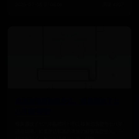
2025-07-05 07:06:06
阅读 4207
白酒加蜂蜜能放多久，蜂巢酒放了七
八年能喝吗?
蜂巢酒放了七八年能喝吗? 可以 蜂巢泡酒要泡七八年
还可以喝，如果是达到高的浓度的蜂蜜需要很久。 一
般浓度到了，放三年还是可以吃。但是