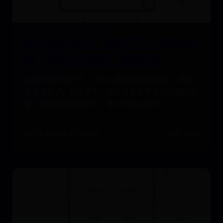
赖子状告剑网3，庭审成了一场乌龙喜
剧，喜提30万播放，终成顶流
在被封号的情况下，一般人想要继续玩剑网3，低调
做人便是了。但赖子不，他大概是舍不得当主播的利
益，当阵营指挥的好处，被人吹捧追随的
2025-06-29 23:42:58
阅读 8341