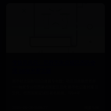
专访贝贝托：巴乔不失点球巴西仍夺
冠 98年大罗之谜
新华社北京8月12日体育专电题：听贝贝托聊世界杯
——独家专访巴西著名球星贝贝托 新华社记者刘隆 贝
贝托，巴西国家足球队著名前锋，1994年
2025-06-30 13:09:37
阅读 538