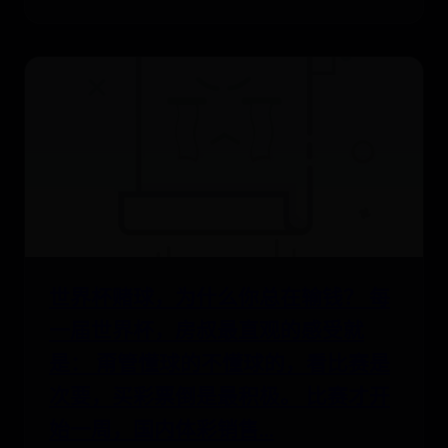
世界杯赌球，为什么你总在输钱？ 每
一届世界杯，房叔最直观的感受就
是： 甭管懂球的不懂球的，看比赛是
次要，买彩票倒是最积极。 比赛才开
始一周，国内体彩销售...