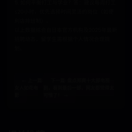
5. 如何平衡打工与学业？答：建议每周打工
≤20小时，优先选择时间灵活的岗位（如便
利店排班制）。
以上数据综合自日本官方机构及2025年最新
招聘动态，留学生需根据个人情况合理规
划。
← 上一篇:
下一篇: 盘点郑爽十大部电视
女人如花电
剧，看到最后一部，网友都觉得太
影
可惜了！ →