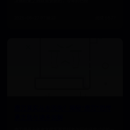
决赛结束之后就会更新的，今年的已经
2025-06-27 07:18:23
阅读 5577
唐刀其实从未消失？揭秘“唐刀”的传
承之路与诸多误解
唐刀是近十年来古代军事爱好者在网络经常讨论的一