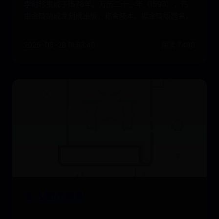
李时珍撰成于1578年。万历二十一年（1593），乃
由金陵胡成龙刻成出版，称金陵本。据金陵版题名，
2025-06-28 01:53:40
阅读 7489
女人如花电影