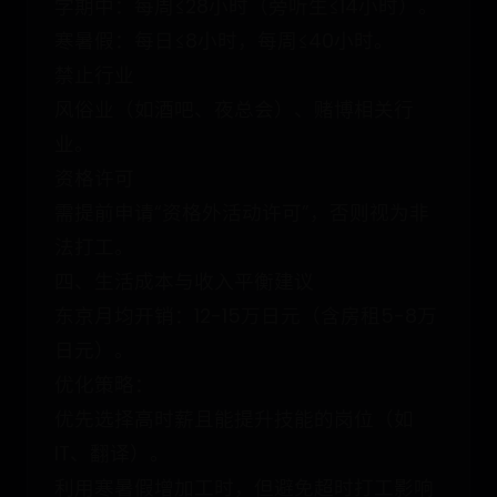
学期中：每周≤28小时（旁听生≤14小时）。
寒暑假：每日≤8小时，每周≤40小时。
禁止行业
风俗业（如酒吧、夜总会）、赌博相关行
业。
资格许可
需提前申请“资格外活动许可”，否则视为非
法打工。
四、生活成本与收入平衡建议
东京月均开销：12-15万日元（含房租5-8万
日元）。
优化策略：
优先选择高时薪且能提升技能的岗位（如
IT、翻译）。
利用寒暑假增加工时，但避免超时打工影响