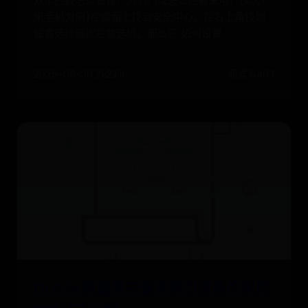
双卡拦截怎么设置？分别1卡2怎么拦截来电？(以小
米手机为例)在桌面上找到安全中心。在右上角找到
设置选择骚扰拦截选项。那么它 如何设置
2025-06-30 21:23:11
阅读 9403
Oracle数据库中查询索引信息的实用