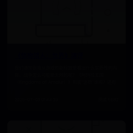
《怪物猎人：世界》测评
我们通常很难从游戏的副标题里看出什么实质性的内
容。战争怎么可能是无限的呢？《阿玛拉王国
（Kingdoms of Amalur）》到底“惩罚”谁啦？还有
2025-07-03 01:44:39
阅读 5682