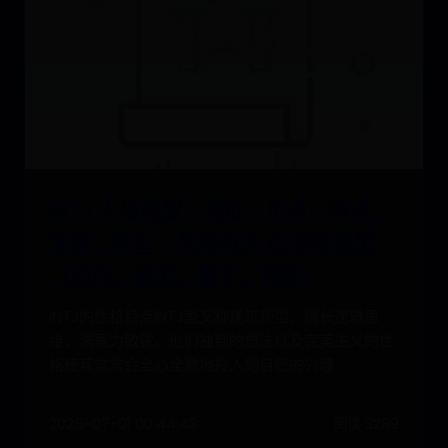
INTJ 人格类型：特征、优点、缺点、
爱情、职业 - 莱昂纳多·达·芬奇类型
（内向、直觉、思考、判断）
INTJ的性格特点INTJ型又称建筑师型，擅长逻辑思
维，洞察力敏锐。他们独到的想法以及完美主义的性
格使其常常会全心全意地投入到自己的兴趣
2025-07-01 00:44:43
阅读 3289