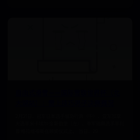
自由式滑雪——国际雪联世界杯（北
大湖站）：雪上技巧男子决赛赛况
2月21日，冠军日本选手堀岛行真（中）、亚军加拿
大选手米卡埃尔·金斯伯里（左）、季军瑞典选手菲利
普·格拉维福斯在颁奖仪式上。 当日，20