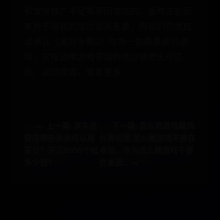
和宣传推广不足等原因造成的。虽然这些因
素对于游戏的成功至关重要，但我们仍然应
该承认《星际争霸2》作为一款高质量的游
戏，它在战略游戏领域的地位依然无可匹
敌。返回搜狐，查看更多
← 上一篇: 京东自
下一篇: 怎么把游戏藏到
营店哪些商品可以用
计算机里,怎么藏游戏不要在
京豆？京豆1000个抵
桌面，华为怎么藏游戏不要
多少钱？
在桌面... →