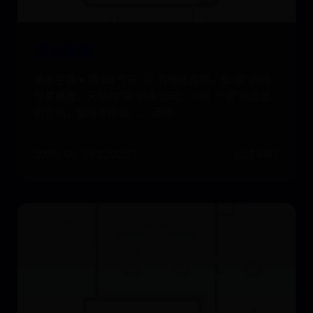
蒈的解釋
基本字義 ● 蒈 kǎi ㄎㄞˇ ◎ 有機化合物，是“莰”的同
分異構體，天然的“蒈”尚未發現：～酮（“蒈”的重要
衍生物，氣味像樟腦）。 英語
2025-06-29 22:02:07
阅读 8817