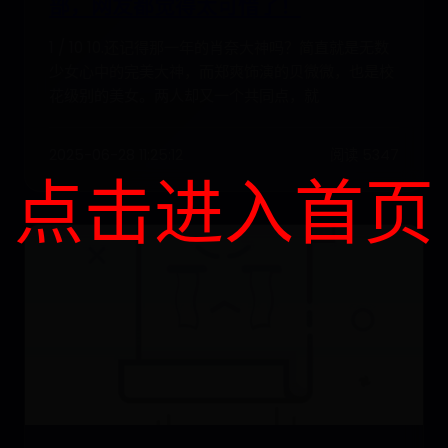
部，网友都觉得太可惜了！
1 / 10 10.还记得那一年的肖奈大神吗？简直就是无数
少女心中的完美大神，而郑爽饰演的贝微微，也是校
花级别的美女。两人却又一个共同点，就
2025-06-28 11:25:12
阅读 5347
点击进入首页