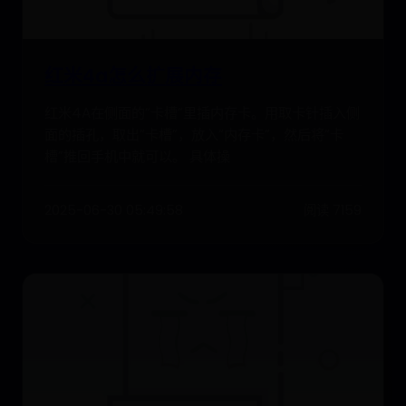
红米4a怎么扩展内存
红米4A在侧面的“卡槽”里插内存卡。用取卡针插入侧
面的插孔，取出“卡槽”，放入“内存卡”，然后将“卡
槽”推回手机中就可以。 具体操
2025-06-30 05:49:58
阅读 7159