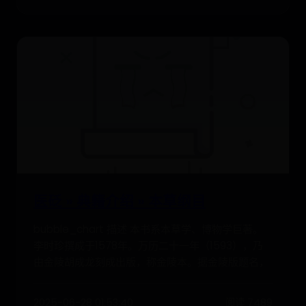
医砭 » 典籍介绍 » 本草纲目
bubble_chart 描述 本书系本草学、博物学巨著。
李时珍撰成于1578年。万历二十一年（1593），乃
由金陵胡成龙刻成出版，称金陵本。据金陵版题名，
2025-06-28 01:53:40
阅读 7489